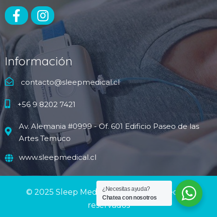
Información
contacto@sleepmedical.cl
+56 9 8202 7421
Av. Alemania #0999 - Of. 601 Edificio Paseo de las
Artes Temuco
www.sleepmedical.cl
¿Necesitas ayuda?
© 2025 Sleep Medical - Todos los derechos
Chatea con nosotros
reservados